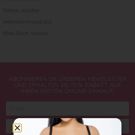
Patricia Jacober
Wehntalerstrasse 602
8046 Zürich, Schweiz
ABONNIEREN SIE UNSEREN NEWSLETTER
UND ERHALTEN SIE 15 % RABATT AUF
IHREN ERSTEN ONLINE-EINKAUF.
Abonnieren