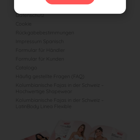
Allgemeine Geschäftsbedingungen
Datenschutz
Cookie
Rückgabebestimmungen
Impressum Spanisch
Formular für Händler
Formular für Kunden
Catalogo
Häufig gestellte Fragen (FAQ)
Kolumbianische Fajas in der Schweiz –
Hochwertige Shapewear
Kolumbianische Fajas in der Schweiz –
LatinBody Linea Flexible