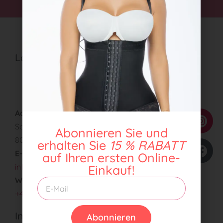
Latin body
Über uns
Kontaktieren Sie uns
Adresse:
Schöneggstrasse 18
Abonnieren Sie und
8004 Zürich, Schweiz
erhalten Sie
15 % RABATT
E-Mail:
auf Ihren ersten Online-
info@latinbody.ch
Einkauf!
WhatsApp:
+41792626427
Informationen
Abonnieren