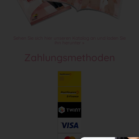
Sehen Sie sich hier unseren Katalog an und laden Sie
ihn herunter »
Zahlungsmethoden