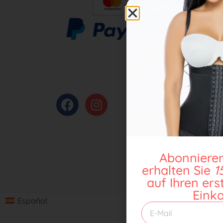
Abonnieren
erhalten Sie
1
auf Ihren ers
Einka
Español