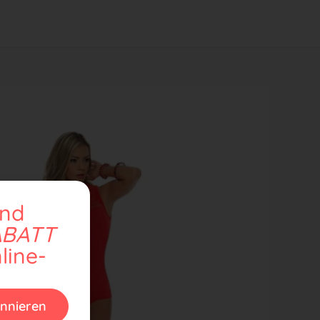
und
ABATT
line-
nnieren