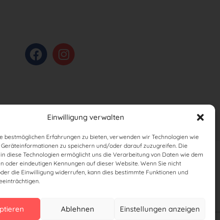
Einwilligung verwalten
e bestmöglichen Erfahrungen zu bieten, verwenden wir Technologien wie
 Geräteinformationen zu speichern und/oder darauf zuzugreifen. Die
g in diese Technologien ermöglicht uns die Verarbeitung von Daten wie dem
en oder eindeutigen Kennungen auf dieser Website. Wenn Sie nicht
oder die Einwilligung widerrufen, kann dies bestimmte Funktionen und
einträchtigen.
ptieren
Ablehnen
Einstellungen anzeigen