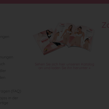
Z
ungen
mungen
sch
Sehen Sie sich hier unseren Katalog
an und laden Sie ihn herunter »
dler
den
Fragen (FAQ)
jas in der
rtige