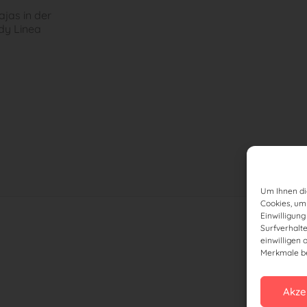
jas in der
dy Linea
Um Ihnen di
Cookies, um
Einwilligun
Surfverhalt
einwilligen 
Merkmale be
Akze