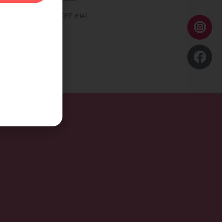
Y ROT GLÄNZEND REF 6141
49,00
führung wählen