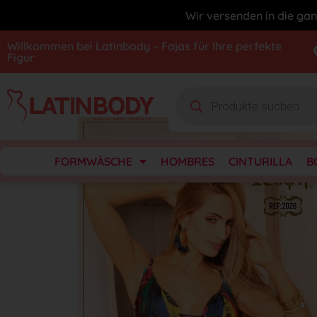
Wir versenden in die gan
Willkommen bei Latinbody – Fajas für Ihre perfekte
Figur
FORMWÄSCHE
HOMBRES
CINTURILLA
B