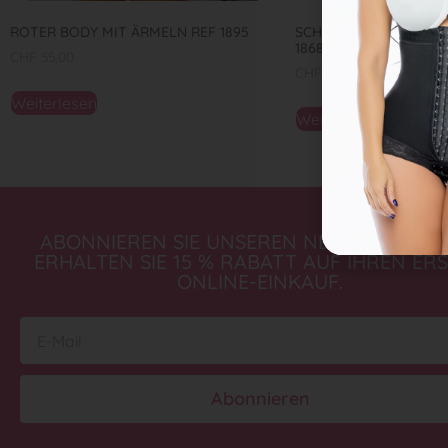
ROTER BODY MIT ÄRMELN REF 1895
SCHWARZER BODY MIT
1868
CHF
55,00
CHF
55,00
Weiterlesen
Weiterlesen
ABONNIEREN SIE UNSEREN NEWSLETTER 
ERHALTEN SIE 15 % RABATT AUF IHREN ER
ONLINE-EINKAUF.
Abonnieren