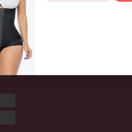
 TRÄGERN REF
BODY SAES SCHWARZ REF 7269
BOD
CHF
49,00
CHF
Weiterlesen
Aus
UND
STEN