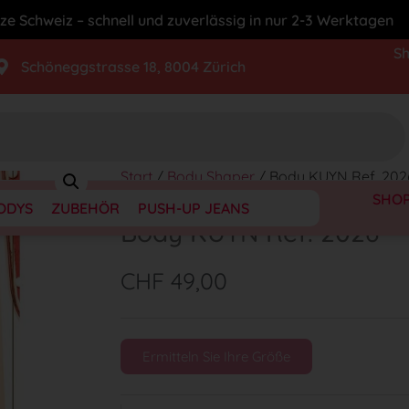
ze Schweiz – schnell und zuverlässig in nur 2-3 Werktagen
S
Schöneggstrasse 18, 8004 Zürich
Start
/
Body Shaper
/ Body KUYN Ref. 202
SHO
ODYS
ZUBEHÖR
PUSH-UP JEANS
Body KUYN Ref. 2026
CHF
49,00
Ermitteln Sie Ihre Größe