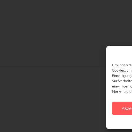
Um Ihnen di
Cookies, um
Einwilligun
Surfverhalt
einwilligen 
Merkmale be
Akze