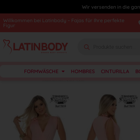
Wir versenden in die gan
Willkommen bei Latinbody – Fajas für Ihre perfekte
Figur
FORMWÄSCHE
HOMBRES
CINTURILLA
B