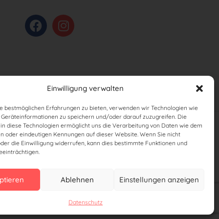
Einwilligung verwalten
e bestmöglichen Erfahrungen zu bieten, verwenden wir Technologien wie
 Geräteinformationen zu speichern und/oder darauf zuzugreifen. Die
g in diese Technologien ermöglicht uns die Verarbeitung von Daten wie dem
en oder eindeutigen Kennungen auf dieser Website. Wenn Sie nicht
oder die Einwilligung widerrufen, kann dies bestimmte Funktionen und
einträchtigen.
ptieren
Ablehnen
Einstellungen anzeigen
Datenschutz