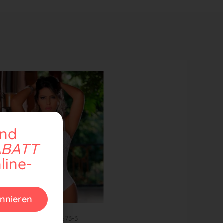
und
ABATT
line-
nnieren
 SAES WEISS REF 673-3