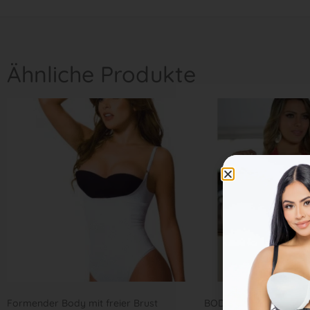
Ähnliche Produkte
Formender Body mit freier Brust
BODY SAES REF 7685