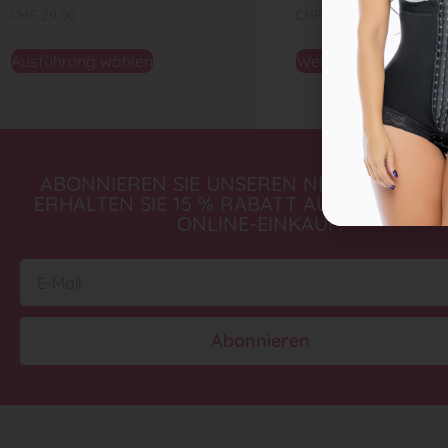
CHF
29,00
CHF
49,00
Ausführung wählen
Weiterlesen
ABONNIEREN SIE UNSEREN NEWSLETTER 
ERHALTEN SIE 15 % RABATT AUF IHREN ER
ONLINE-EINKAUF.
Abonnieren