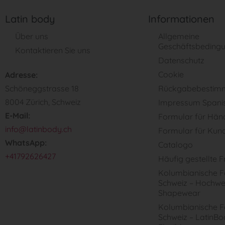
Latin body
Informationen
Über uns
Allgemeine
Geschäftsbeding
Kontaktieren Sie uns
Datenschutz
Cookie
Adresse:
Schöneggstrasse 18
Rückgabebestim
8004 Zürich, Schweiz
Impressum Spani
E-Mail:
Formular für Hän
info@latinbody.ch
Formular für Kun
WhatsApp:
Catalogo
+41792626427
Häufig gestellte 
Kolumbianische Fa
Schweiz – Hochwe
Shapewear
Kolumbianische Fa
Schweiz – LatinBo