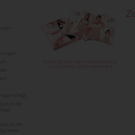
Z
ungen
mungen
sch
Sehen Sie sich hier unseren Katalog
an und laden Sie ihn herunter »
dler
den
Fragen (FAQ)
jas in der
rtige
jas in der
dy Linea