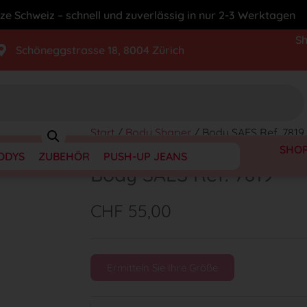
ze Schweiz – schnell und zuverlässig in nur 2-3 Werktagen
S
Schöneggstrasse 18, 8004 Zürich
Start
/
Body Shaper
/ Body SAES Ref. 7819
SHO
ODYS
ZUBEHÖR
PUSH-UP JEANS
Body SAES Ref. 7819
CHF
55,00
Ermitteln Sie Ihre Größe