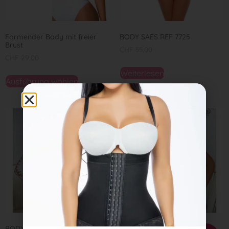
Formender Body mit freier
BODY SAES REF 7725
Brust
CHF
55,00
CHF
29,00
Weiterlesen
Ausführung wählen
BODY SAES REF 7697
BODY SAES REF 7685