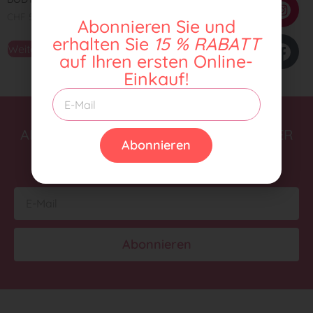
CHF
55,00
CHF
49,00
Abonnieren Sie und
erhalten Sie
15 % RABATT
Weiterlesen
Weiterlesen
auf Ihren ersten Online-
Einkauf!
ABONNIEREN SIE UNSEREN NEWSLETTER
Abonnieren
UND ERHALTEN SIE 15 % RABATT AUF
IHREN ERSTEN ONLINE-EINKAUF.
Abonnieren