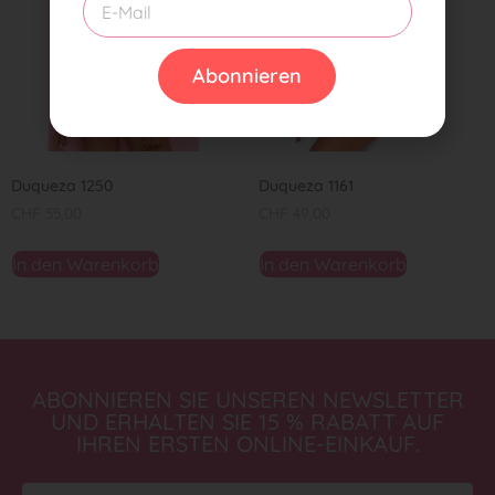
Abonnieren
Duqueza 1250
Duqueza 1161
CHF
55,00
CHF
49,00
In den Warenkorb
In den Warenkorb
ABONNIEREN SIE UNSEREN NEWSLETTER
UND ERHALTEN SIE 15 % RABATT AUF
IHREN ERSTEN ONLINE-EINKAUF.