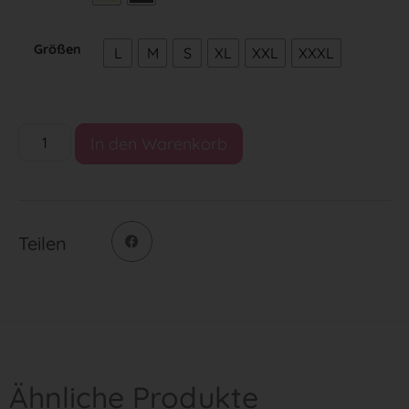
Größen
L
M
S
XL
XXL
XXXL
In den Warenkorb
Teilen
Ähnliche Produkte