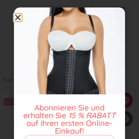
Kuyn 2062
Duqueza 1340
CHF
49,00
CHF
55,00
Ausführung wählen
Ausführung wählen
Abonnieren Sie und
erhalten Sie
15 % RABATT
auf Ihren ersten Online-
Einkauf!