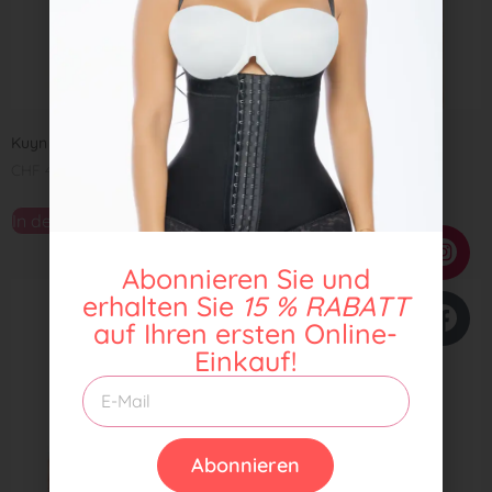
Kuyn 2024
Duqueza 1401
CHF
49,00
CHF
55,00
In den Warenkorb
In den Warenkorb
Abonnieren Sie und
erhalten Sie
15 % RABATT
auf Ihren ersten Online-
Einkauf!
Abonnieren