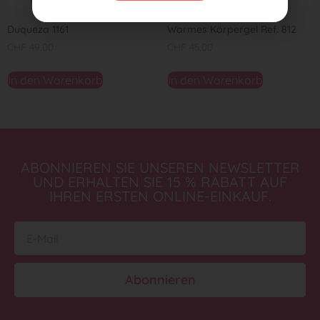
Duqueza 1161
Warmes Körpergel Ref. 812
CHF
49,00
CHF
45,00
In den Warenkorb
In den Warenkorb
ABONNIEREN SIE UNSEREN NEWSLETTER
UND ERHALTEN SIE 15 % RABATT AUF
IHREN ERSTEN ONLINE-EINKAUF.
Abonnieren