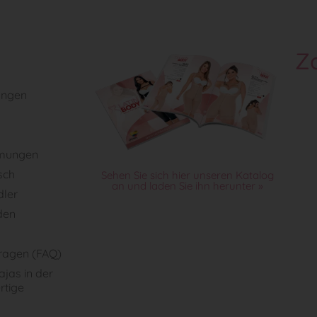
Z
ungen
mungen
sch
Sehen Sie sich hier unseren Katalog
an und laden Sie ihn herunter »
dler
den
Fragen (FAQ)
jas in der
rtige