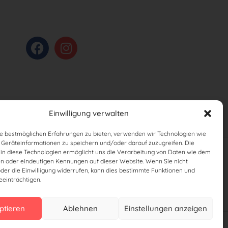
Einwilligung verwalten
e bestmöglichen Erfahrungen zu bieten, verwenden wir Technologien wie
 Geräteinformationen zu speichern und/oder darauf zuzugreifen. Die
g in diese Technologien ermöglicht uns die Verarbeitung von Daten wie dem
en oder eindeutigen Kennungen auf dieser Website. Wenn Sie nicht
oder die Einwilligung widerrufen, kann dies bestimmte Funktionen und
einträchtigen.
ptieren
Ablehnen
Einstellungen anzeigen