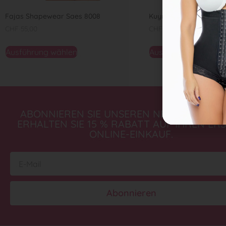
Fajas Shapewear Saes 8008
Kuyn 2062
CHF
55,00
CHF
49,00
Ausführung wählen
Ausführung wählen
ABONNIEREN SIE UNSEREN NEWSLETTER 
ERHALTEN SIE 15 % RABATT AUF IHREN ER
ONLINE-EINKAUF.
Abonnieren