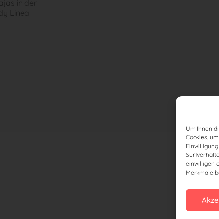
jas in der
dy Linea
Um Ihnen di
Cookies, um
Einwilligun
Surfverhalt
einwilligen 
Merkmale be
Akze