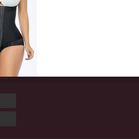
Duqueza 1296
Warm
CHF
55,00
CHF
In den Warenkorb
In 
UND
STEN