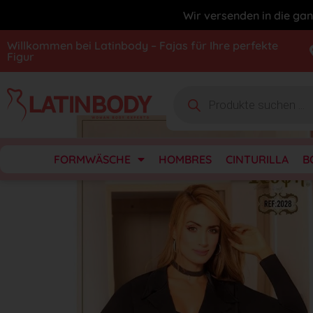
Wir versenden in die gan
Willkommen bei Latinbody – Fajas für Ihre perfekte
Figur
FORMWÄSCHE
HOMBRES
CINTURILLA
B