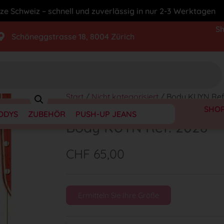
ze Schweiz – schnell und zuverlässig in nur 2-3 Werktagen
S
Schöneggstrasse 18, 8004 Zürich
Start
/
Nicht kategorisiert
/ Body KUYN Ref
SHO
ODYS
ZUBEHÖR
PUSH-UP JEANS
Body KUYN Ref. 2028
CHF
65,00
Ermitteln Sie Ihre Größe