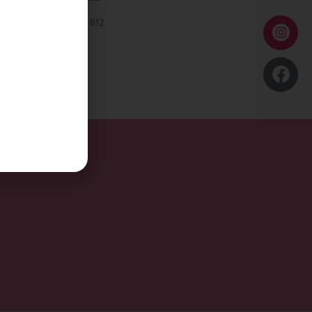
es Körpergel Ref. 812
45,00
den Warenkorb