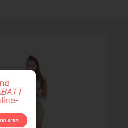
und
ABATT
line-
nnieren