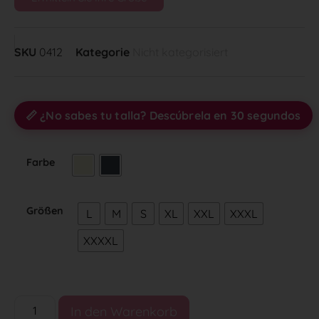
SKU
0412
Kategorie
Nicht kategorisiert
📏 ¿No sabes tu talla? Descúbrela en 30 segundos
Farbe
Größen
L
M
S
XL
XXL
XXXL
XXXXL
In den Warenkorb