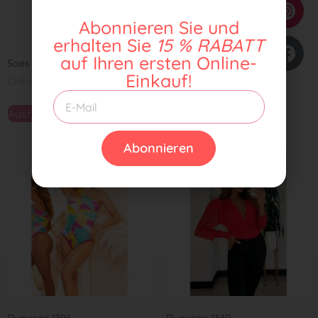
Abonnieren Sie und
erhalten Sie
15 % RABATT
auf Ihren ersten Online-
Saes 7929
Kuyn 2040
Einkauf!
CHF
49,00
CHF
49,00
Ausführung wählen
Ausführung wählen
Abonnieren