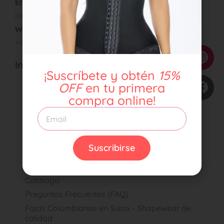
Email:
info@latinbody.ch
WhatsApp:
+41792626427
Información
¡Suscríbete y obtén
15%
Términos y Condiciones
OFF
en tu primera
Protección de Datos
compra online!
Cookie
Políticas de devoluciones
Impressum
Suscribirse
Formulario para distribuidor
Formulario para clientes
Catalogo
Preguntas Frecuentes (FAQ)
Fajas Colombianas en Suiza – Shapewear de
calidad