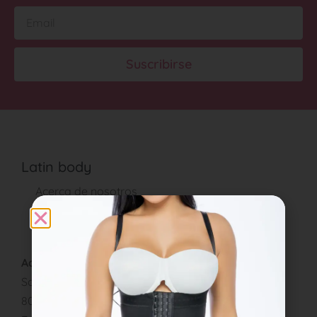
Suscribirse
Latin body
Acerca de nosotros
Contáctenos
Adresse:
Schöneggstrasse 18
8004 Zurich, Suiza