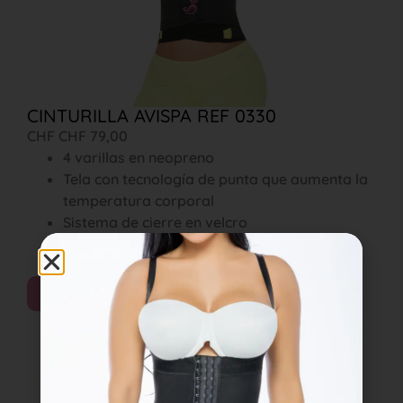
CINTURILLA AVISPA REF 0330
CHF
CHF
79,00
4 varillas en neopreno
Tela con tecnología de punta que aumenta la
temperatura corporal
Sistema de cierre en velcro
Cuenta con bandas elásticas que ayudan a
tener mayor compresión
Comprar