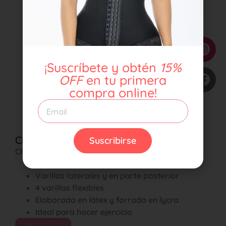
¡Suscríbete y obtén
15%
OFF
en tu primera
compra online!
Cinturilla latex larga Ref. 852
Suscribirse
CHF
CHF
99,00
3 hileras de broches ajustables
Varillas laterales y en parte posterior
4 varillas flexibles
Elaborada en látex y forrada en lycra
Ideal para hacer ejercicio