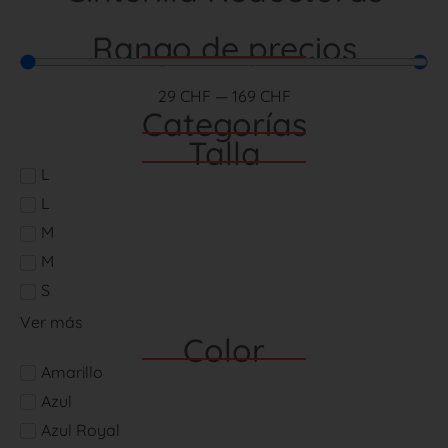
Rango de precios
29
CHF
—
169
CHF
Categorías
Talla
L
L
M
M
S
Ver más
Color
Amarillo
Azul
Azul Royal