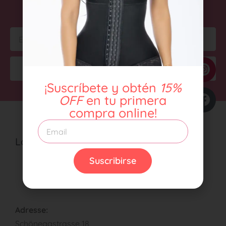
PRIMERA COMPRA ONLINE.
Suscribirse
¡Suscríbete y obtén
15%
OFF
en tu primera
compra online!
Latin body
Acerca de nosotros
Suscribirse
Contáctenos
Adresse:
Schöneggstrasse 18