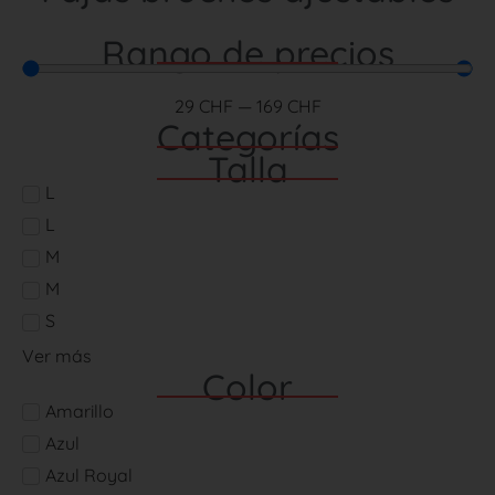
Rango de precios
29
CHF
—
169
CHF
Categorías
Talla
L
L
M
M
S
Ver más
Color
Amarillo
Azul
Azul Royal