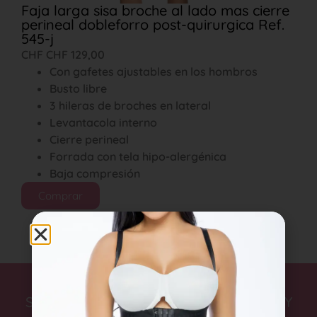
Faja larga sisa broche al lado mas cierre
perineal dobleforro post-quirurgica Ref.
545-j
CHF
CHF
129,00
Con gafetes ajustables en los hombros
Busto libre
3 hileras de broches en lateral
Levantacola interno
Cierre perineal
Forrada con tela hipo-alergénica
Baja compresión
Comprar
SUSCRÍBITE A NUESTRO NEWSLETTER Y
RECIBE 15% DE DESCUENTO EN TU