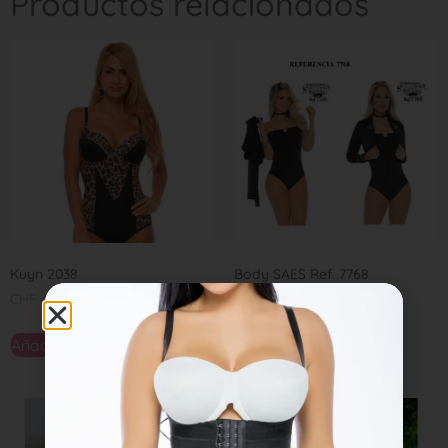
Productos relacionados
Kuyn 2038
Body SAES Ref. 7768
CHF
49,00
CHF
65,00
Añadir al carrito
Seleccionar opciones