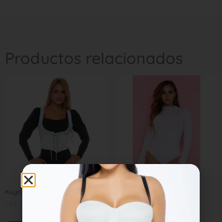
Productos relacionados
Kuyn 2052
Duqueza 1250
CHF
55,00
CHF
55,00