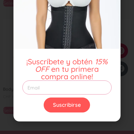
Seleccionar opciones
Añadir al carrito
¡Suscríbete y obtén
15%
OFF
en tu primera
compra online!
Body KUYN Ref. 2028
Body KUYN Ref. 2004
CHF
65,00
CHF
55,00
Suscribirse
Seleccionar opciones
Seleccionar opciones