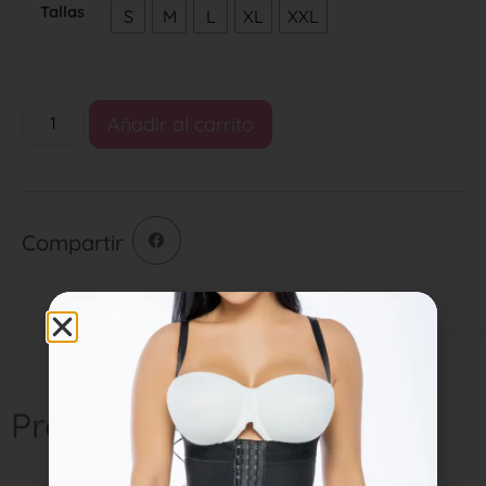
Tallas
S
M
L
XL
XXL
Añadir al carrito
Compartir
Productos relacionados