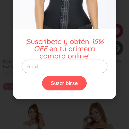
¡Suscríbete y obtén
15%
OFF
en tu primera
compra online!
FAJA LIPOESCULTURA SISA
BODY CACHETERO ESPALDA
REF 0520
ALTA REF 0413
CHF
119,00
CHF
99,00
Suscribirse
Seleccionar opciones
Seleccionar opciones