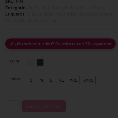
SKU
0214
Categorías
Fajas
,
Post-Parto
,
Body faja Uso Diario
Etiquetas
Fajas Salome
,
Post Parto
,
Reductora Straple
Post Parto
,
Short
,
Uso Diario
📏 ¿No sabes tu talla? Descúbrela en 30 segundos
Color
Tallas
S
M
L
XL
XXL
XXXL
Añadir al carrito