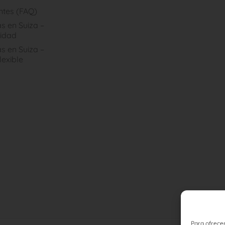
ntes (FAQ)
s en Suiza –
idad
s en Suiza –
lexible
Para ofrecer