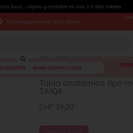
oda Suiza – rápido y confiable en solo 2-3 días hábiles
Tie
Schöneggstrasse 18, 8004 Zürich
Inicio
/
Tienda
/
Fajas
/
Body faja Uso Diar
mariposa Ref. TA104
TIEN
ACCESORIOS
JEANS LEVANTA COLA
Tabla anatómica tipo m
TA104
CHF
39,00
Identifica tu Talla