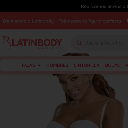
Realizamos envíos a t
Bienvenido a Latinbody – Fajas para tu figura perfecta
FAJAS
HOMBRES
CINTURILLA
BODYS