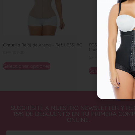
Cinturilla Reloj de Arena – Ref. LB531-8C
POST QUIRURGICA LI
MANGA SISA CON FRAN
CHF
109,00
CHF
119,00
Seleccionar opciones
Seleccionar opcione
SUSCRÍBITE A NUESTRO NEWSLETTER Y RE
15% DE DESCUENTO EN TU PRIMERA COM
ONLINE.