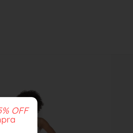
5% OFF
mpra