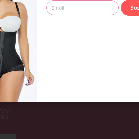
Sus
POESCULTURA
BODY MOLDEADOR ESTRAPLE PANTY
BOD
ELA REF 0517
CON ENCAJE REF 0412
REF 
CHF
99,00
CHF
s
Seleccionar opciones
Sel
CIBE
PRA