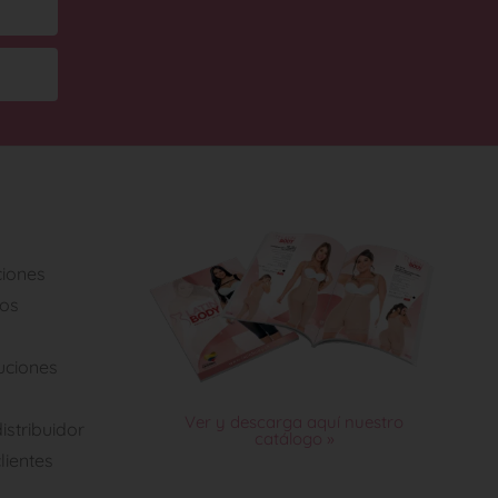
ciones
tos
luciones
Ver y descarga aquí nuestro
istribuidor
catálogo »
lientes