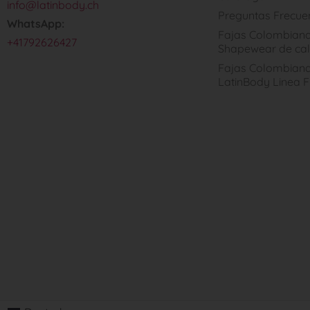
info@latinbody.ch
Preguntas Frecue
WhatsApp:
Fajas Colombiana
+41792626427
Shapewear de cal
Fajas Colombiana
LatinBody Linea F