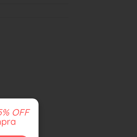
5% OFF
mpra