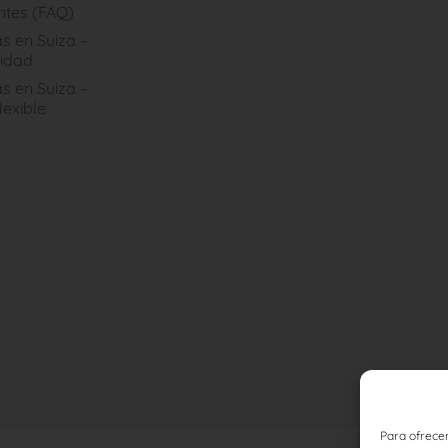
ntes (FAQ)
s en Suiza –
idad
s en Suiza –
lexible
Para ofrecer