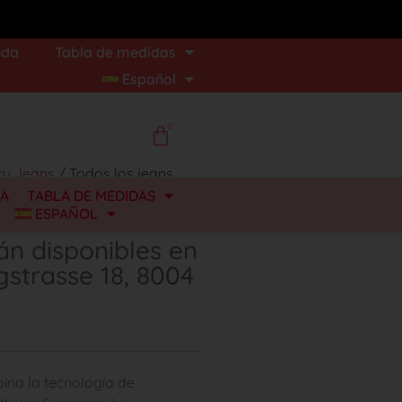
nda
Tabla de medidas
Español
0
cy Jeans
/ Todos los jeans
Schöneggstrasse 18, 8004 Zürich
DA
TABLA DE MEDIDAS
ESPAÑOL
án disponibles en
gstrasse 18, 8004
ina la tecnología de