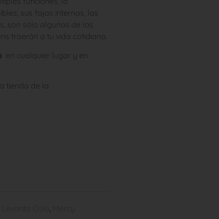
iples funciones, la
bles, sus fajas internas, las
s, son sólo algunas de las
ns traerán a tu vida cotidiana.
la
en cualquier lugar y en
a tienda de la
 Levanta Cola
,
Mercy