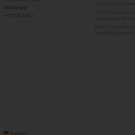
Preguntas Frecue
WhatsApp:
Fajas Colombiana
+41792626427
Shapewear de cal
Fajas Colombiana
LatinBody Linea F
Deutsch