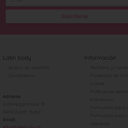
Suscribirse
Latin body
Información
Acerca de nosotros
Términos y Condi
Contáctenos
Protección de Da
Cookie
Políticas de devo
Adresse:
Impressum
Schöneggstrasse 18
Formulario para d
8004 Zurich, Suiza
Formulario para c
Email:
Catalogo
info@latinbody.ch