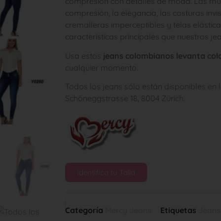
compresión con detalles de moda. Las múlt
compresión, la elegancia, las costuras invisi
cremalleras imperceptibles y telas elástica
características principales que nuestros jea
Usa estos
jeans colombianos levanta co
cualquier momento.
Todos los jeans sólo están disponibles en l
Schöneggstrasse 18, 8004 Zürich.
Identifica tu Talla
Categoría
Mercy Jeans
Etiquetas
Jeans