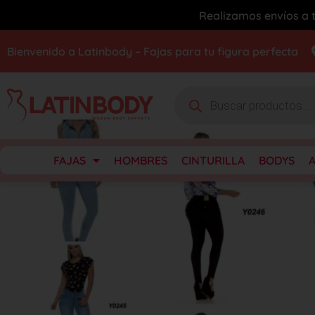
Realizamos envíos a t
Bienvenido a Latinbody – Fajas para tu figura perfecta
FAJAS
HOMBRES
CINTURILLA
BODYS