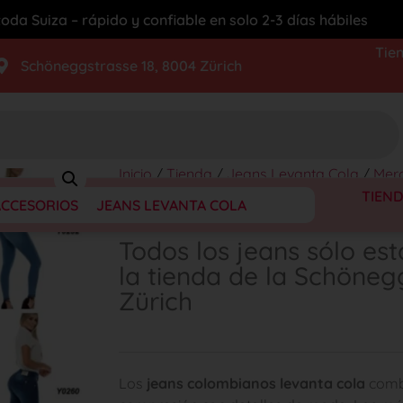
oda Suiza – rápido y confiable en solo 2-3 días hábiles
Tie
Schöneggstrasse 18, 8004 Zürich
Inicio
/
Tienda
/
Jeans Levanta Cola
/
Mer
sólo están disponibles en la tienda de la 
TIEN
ACCESORIOS
JEANS LEVANTA COLA
Todos los jeans sólo est
la tienda de la Schöneg
Zürich
Los
jeans colombianos levanta cola
comb