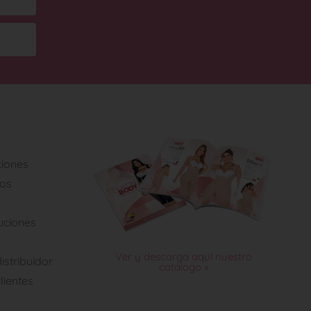
ciones
tos
luciones
Ver y descarga aquí nuestro
istribuidor
catálogo »
lientes