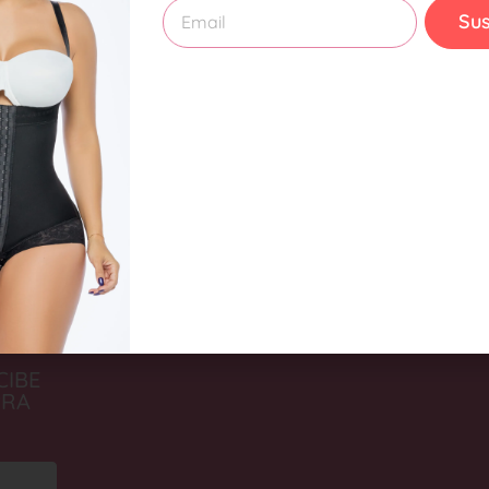
Sus
CIBE
PRA