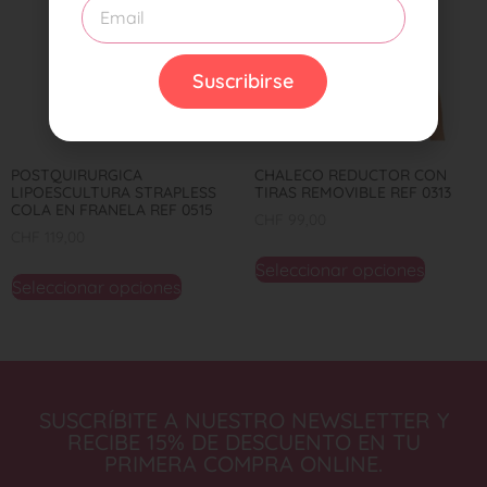
Suscribirse
POSTQUIRURGICA
CHALECO REDUCTOR CON
LIPOESCULTURA STRAPLESS
TIRAS REMOVIBLE REF 0313
COLA EN FRANELA REF 0515
CHF
99,00
CHF
119,00
Seleccionar opciones
Seleccionar opciones
SUSCRÍBITE A NUESTRO NEWSLETTER Y
RECIBE 15% DE DESCUENTO EN TU
PRIMERA COMPRA ONLINE.