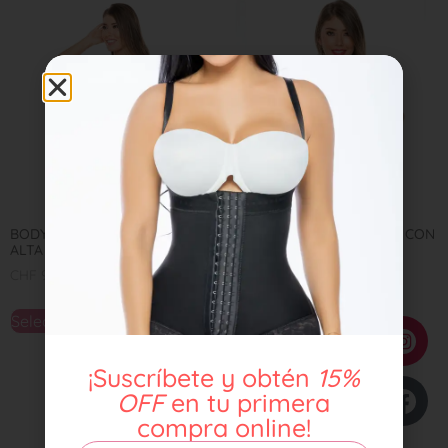
BODY CACHETERO ESPALDA
CiNTURILLA REDUCTORA CON
ALTA REF 0413
CIERRE REF 0315-1
CHF
99,00
CHF
79,00
Seleccionar opciones
Seleccionar opciones
¡Suscríbete y obtén
15%
OFF
en tu primera
compra online!