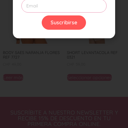
Suscribirse
BODY SAES NARANJA FLORES
SHORT LEVANTACOLA REF
REF 7727
0321
CHF
49,00
CHF
59,00
Leer más
Seleccionar opciones
SUSCRÍBITE A NUESTRO NEWSLETTER Y
RECIBE 15% DE DESCUENTO EN TU
PRIMERA COMPRA ONLINE.