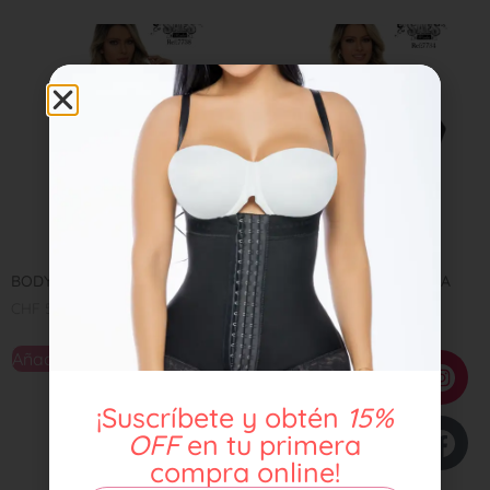
BODY SAES REF 7738
BODY SAES MANGA LARGA
REF 7734
CHF
55,00
CHF
55,00
Añadir al carrito
Leer más
¡Suscríbete y obtén
15%
OFF
en tu primera
compra online!