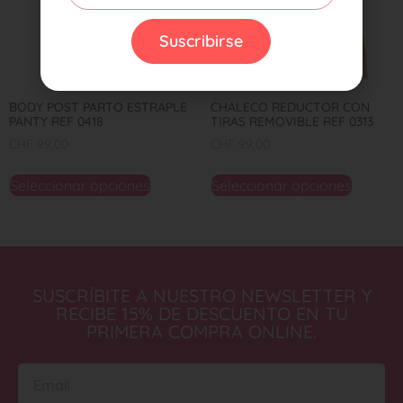
Suscribirse
BODY POST PARTO ESTRAPLE
CHALECO REDUCTOR CON
PANTY REF 0418
TIRAS REMOVIBLE REF 0313
CHF
99,00
CHF
99,00
Seleccionar opciones
Seleccionar opciones
SUSCRÍBITE A NUESTRO NEWSLETTER Y
RECIBE 15% DE DESCUENTO EN TU
PRIMERA COMPRA ONLINE.