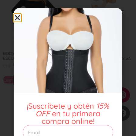
BODY SAES NEGRO
POSTQUIRURGICA
ESCOTADO REF 7740
LIPOESCULTURA MANGA SISA
REF 0518
CHF
55,00
CHF
119,00
Leer más
Seleccionar opciones
¡Suscríbete y obtén
15%
OFF
en tu primera
compra online!